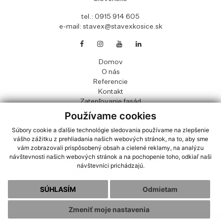
tel.:
0915 914 605
e-mail:
stavex@stavexkosice.sk
Domov
O nás
Referencie
Kontakt
Zatepľovanie fasád
Sanácia balkónov a logií
Používame cookies
Súbory Cookies
OOU
Súbory cookie a ďalšie technológie sledovania používame na zlepšenie
vášho zážitku z prehliadania našich webových stránok, na to, aby sme
Prepravný poriadok
vám zobrazovali prispôsobený obsah a cielené reklamy, na analýzu
Zatepľovanie a hydroizolácia striech
návštevnosti našich webových stránok a na pochopenie toho, odkiaľ naši
Hliníkové zábradlia a zasklenia
návštevníci prichádzajú.
Protiplesňové nátery a nátery fasád
Rekonštrukcie interiérov
SÚHLASÍM
Odmietam
Rekonštrukcie elektroinštalácie a zdravotechniky
Projekčná činnosť a financovanie
Zmeniť moje nastavenia