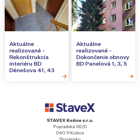
Aktuálne
Aktuálne
realizované -
realizované -
Rekonštrukcia
Dokončenie obnovy
interiéru BD
BD Panelová 1, 3, 5
Dénešova 41, 43
STAVEX Košice s.r.o.
Popradská 56/D
040 11 Košice
Slovensko